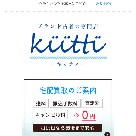
“ゴーシュで大人気のカツ
ツラギパンツを本日はご紹介し …
続きを読む