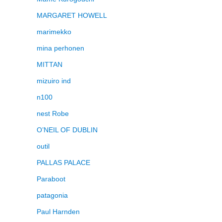
MARGARET HOWELL
marimekko
mina perhonen
MITTAN
mizuiro ind
n100
nest Robe
O’NEIL OF DUBLIN
outil
PALLAS PALACE
Paraboot
patagonia
Paul Harnden