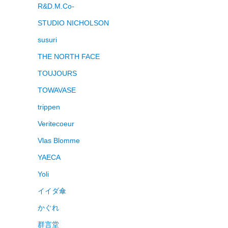
R&D.M.Co-
STUDIO NICHOLSON
susuri
THE NORTH FACE
TOUJOURS
TOWAVASE
trippen
Veritecoeur
Vlas Blomme
YAECA
Yoli
イイダ傘
かぐれ
群言堂