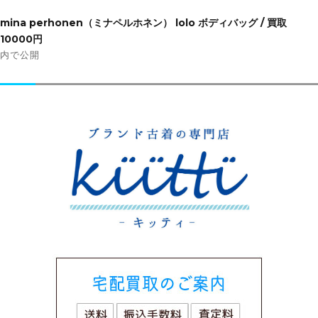
投
稿
mina perhonen（ミナペルホネン） lolo ボディバッグ / 買取
ナ
10000円
ビ
内で公開
ゲ
ー
シ
ョ
ン