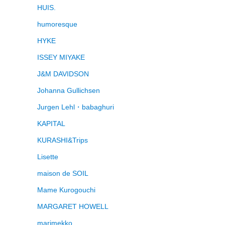
HUIS.
humoresque
HYKE
ISSEY MIYAKE
J&M DAVIDSON
Johanna Gullichsen
Jurgen Lehl・babaghuri
KAPITAL
KURASHI&Trips
Lisette
maison de SOIL
Mame Kurogouchi
MARGARET HOWELL
marimekko