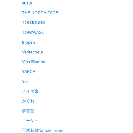
susuri
THE NORTH FACE
TOUJOURS
TOWAVASE
trippen
Veritecoeur
Vlas Blomme
YAECA
Yoli
イイダ傘
かぐれ
群言堂
ゴーシュ
玉木新雌/tamaki niime