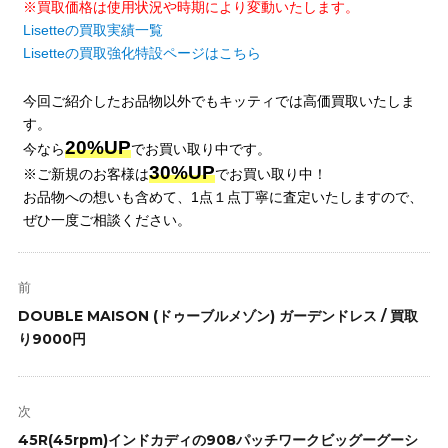
※買取価格は使用状況や時期により変動いたします。
Lisetteの買取実績一覧
Lisetteの買取強化特設ページはこちら
今回ご紹介したお品物以外でもキッティでは高価買取いたしま
す。
20%UP
今なら
でお買い取り中です。
30%UP
※ご新規のお客様は
でお買い取り中！
お品物への想いも含めて、1点１点丁寧に査定いたしますので、
ぜひ一度ご相談ください。
投
稿
前
ナ
前
DOUBLE MAISON (ドゥーブルメゾン) ガーデンドレス / 買取
ビ
の
り9000円
ゲ
投
ー
稿:
シ
次
ョ
次
45R(45rpm)インドカディの908パッチワークビッグーグーシ
ン