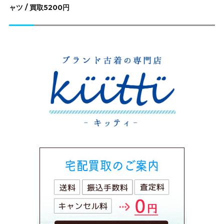
の
ャツ / 買取5200円
投
稿: