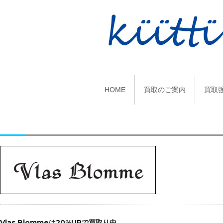
HOME
買取のご案内
買取
投
稿
Vlas Blommeは20%UPで買取り中