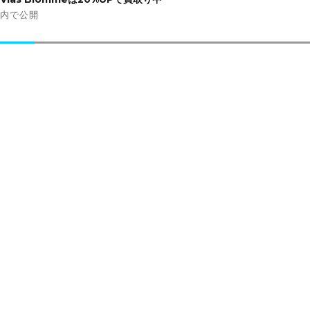
ナ
内で公開
ビ
ゲ
ー
シ
ョ
ン