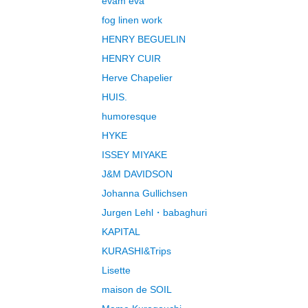
evam eva
fog linen work
HENRY BEGUELIN
HENRY CUIR
Herve Chapelier
HUIS.
humoresque
HYKE
ISSEY MIYAKE
J&M DAVIDSON
Johanna Gullichsen
Jurgen Lehl・babaghuri
KAPITAL
KURASHI&Trips
Lisette
maison de SOIL