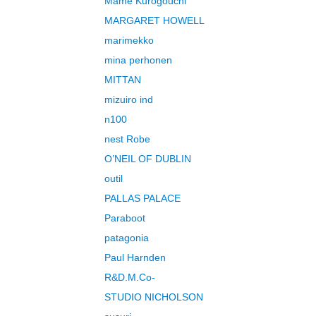
Mame Kurogouchi
MARGARET HOWELL
marimekko
mina perhonen
MITTAN
mizuiro ind
n100
nest Robe
O’NEIL OF DUBLIN
outil
PALLAS PALACE
Paraboot
patagonia
Paul Harnden
R&D.M.Co-
STUDIO NICHOLSON