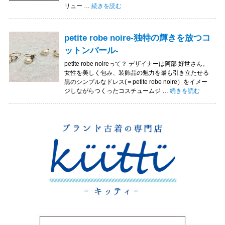
“petite robe noireのお買取り実績” の
リュー …
続きを読む
petite robe noire-独特の輝きを放つコ
ットンパール-
petite robe noireって？ デザイナーは阿部 好世さん。
女性を美しく包み、装飾品の魅力を最も引き立たせる
黒のシンプルなドレス(＝petite robe noire）をイメー
“petite robe n
ジしながらつくったコスチュームジ …
続きを読む