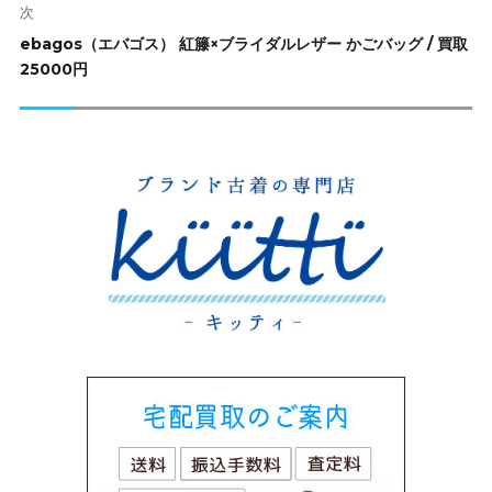
シ
次
ョ
次
ebagos（エバゴス） 紅籐×ブライダルレザー かごバッグ / 買取
ン
の
25000円
投
稿: