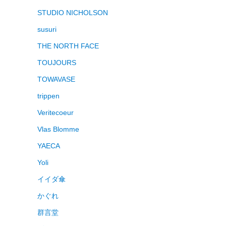
STUDIO NICHOLSON
susuri
THE NORTH FACE
TOUJOURS
TOWAVASE
trippen
Veritecoeur
Vlas Blomme
YAECA
Yoli
イイダ傘
かぐれ
群言堂