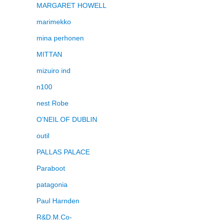
MARGARET HOWELL
marimekko
mina perhonen
MITTAN
mizuiro ind
n100
nest Robe
O’NEIL OF DUBLIN
outil
PALLAS PALACE
Paraboot
patagonia
Paul Harnden
R&D.M.Co-