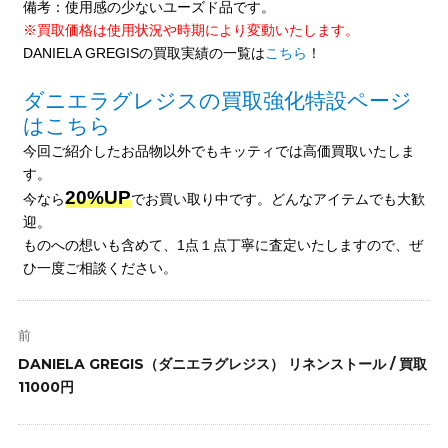
備考：使用感の少ないユーズド品です。
※買取価格は使用状況や時期により変動いたします。
DANIELA GREGISの買取実績の一覧は
こちら
！
ダニエラグレジスの買取強化特設ページ
はこちら
今回ご紹介したお品物以外でもキッティでは高価買取いたしま
す。
20%UP
今なら
でお買い取り中です。どんなアイテムでも大歓
迎。
ものへの想いも含めて、1点１点丁寧に査定いたしますので、ぜ
ひ一度ご相談ください。
投
稿
前
ナ
前
DANIELA GREGIS（ダニエラグレジス） リネンストール / 買取
ビ
の
11000円
ゲ
投
ー
稿: