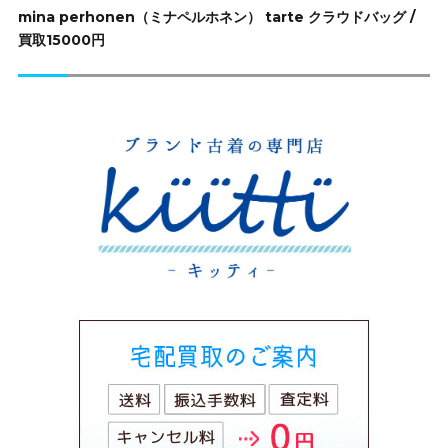
ョ
次
mina perhonen（ミナペルホネン） tarte クラウドバッグ /
ン
の
買取15000円
投
稿: