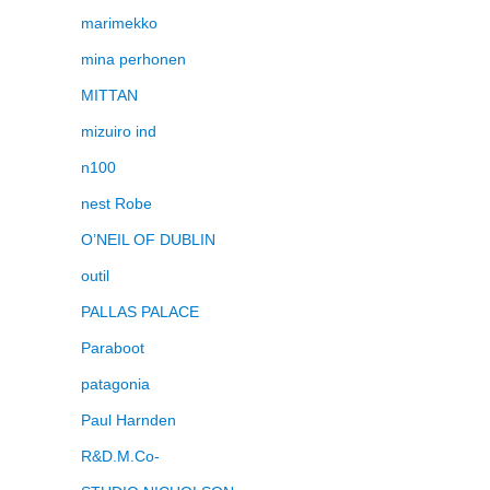
marimekko
mina perhonen
MITTAN
mizuiro ind
n100
nest Robe
O’NEIL OF DUBLIN
outil
PALLAS PALACE
Paraboot
patagonia
Paul Harnden
R&D.M.Co-