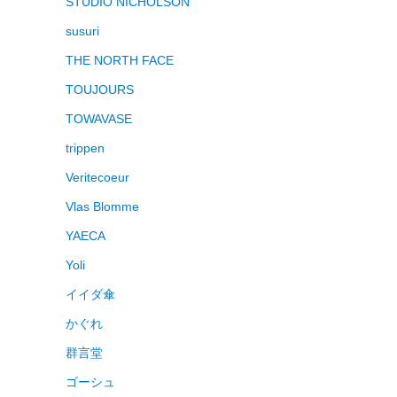
STUDIO NICHOLSON
susuri
THE NORTH FACE
TOUJOURS
TOWAVASE
trippen
Veritecoeur
Vlas Blomme
YAECA
Yoli
イイダ傘
かぐれ
群言堂
ゴーシュ