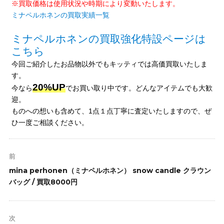
※買取価格は使用状況や時期により変動いたします。
ミナペルホネンの買取実績一覧
ミナペルホネンの買取強化特設ページは
こちら
今回ご紹介したお品物以外でもキッティでは高価買取いたしま
す。
20%UP
今なら
でお買い取り中です。どんなアイテムでも大歓
迎。
ものへの想いも含めて、1点１点丁寧に査定いたしますので、ぜ
ひ一度ご相談ください。
投
稿
前
ナ
前
mina perhonen（ミナペルホネン） snow candle クラウン
ビ
の
バッグ / 買取8000円
ゲ
投
ー
稿:
シ
次