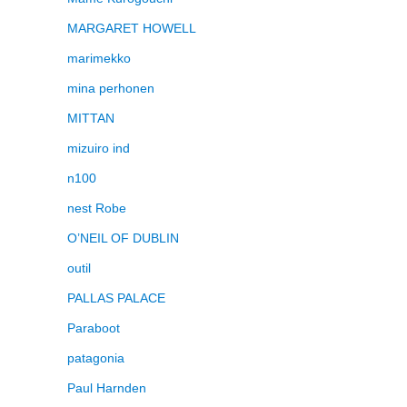
MARGARET HOWELL
marimekko
mina perhonen
MITTAN
mizuiro ind
n100
nest Robe
O’NEIL OF DUBLIN
outil
PALLAS PALACE
Paraboot
patagonia
Paul Harnden