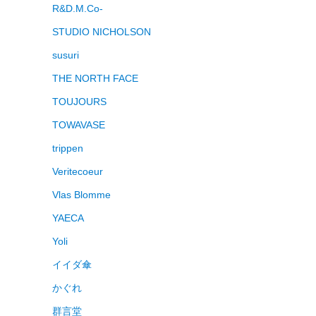
R&D.M.Co-
STUDIO NICHOLSON
susuri
THE NORTH FACE
TOUJOURS
TOWAVASE
trippen
Veritecoeur
Vlas Blomme
YAECA
Yoli
イイダ傘
かぐれ
群言堂