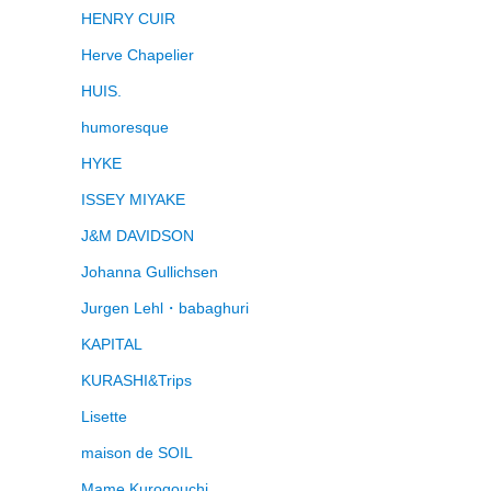
HENRY CUIR
Herve Chapelier
HUIS.
humoresque
HYKE
ISSEY MIYAKE
J&M DAVIDSON
Johanna Gullichsen
Jurgen Lehl・babaghuri
KAPITAL
KURASHI&Trips
Lisette
maison de SOIL
Mame Kurogouchi