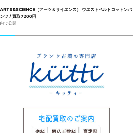
投
稿
ARTS&SCIENCE（アーツ＆サイエンス） ウエストベルトコットンパ
ナ
ンツ / 買取7200円
ビ
内で公開
ゲ
ー
シ
ョ
ン