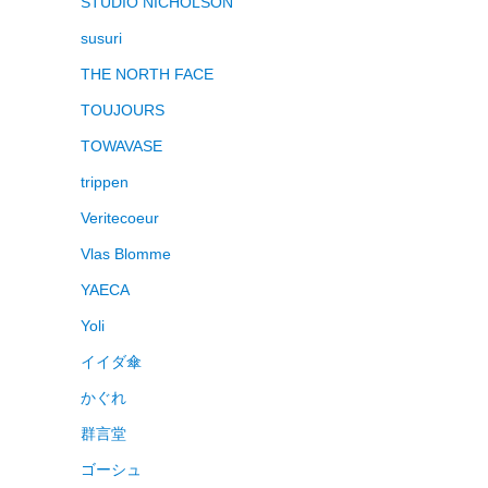
STUDIO NICHOLSON
susuri
THE NORTH FACE
TOUJOURS
TOWAVASE
trippen
Veritecoeur
Vlas Blomme
YAECA
Yoli
イイダ傘
かぐれ
群言堂
ゴーシュ