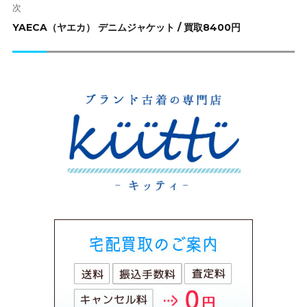
シ
次
ョ
次
YAECA（ヤエカ） デニムジャケット / 買取8400円
ン
の
投
稿: