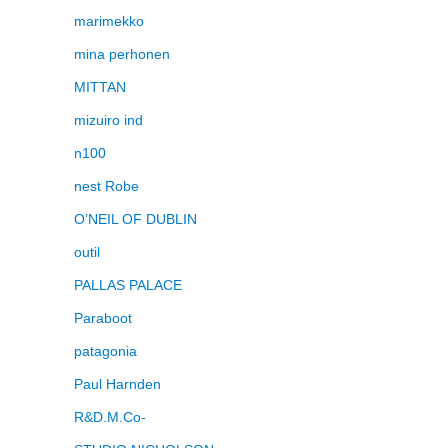
marimekko
mina perhonen
MITTAN
mizuiro ind
n100
nest Robe
O’NEIL OF DUBLIN
outil
PALLAS PALACE
Paraboot
patagonia
Paul Harnden
R&D.M.Co-