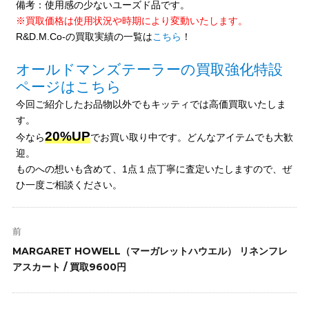
備考：使用感の少ないユーズド品です。
※買取価格は使用状況や時期により変動いたします。
R&D.M.Co-の買取実績の一覧は
こちら
！
オールドマンズテーラーの買取強化特設
ページはこちら
今回ご紹介したお品物以外でもキッティでは高価買取いたしま
す。
20%UP
今なら
でお買い取り中です。どんなアイテムでも大歓
迎。
ものへの想いも含めて、1点１点丁寧に査定いたしますので、ぜ
ひ一度ご相談ください。
投
稿
前
ナ
前
MARGARET HOWELL（マーガレットハウエル） リネンフレ
ビ
の
アスカート / 買取9600円
ゲ
投
ー
稿: