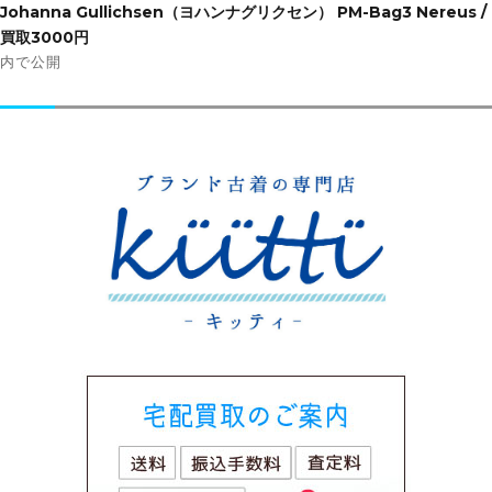
稿
Johanna Gullichsen（ヨハンナグリクセン） PM-Bag3 Nereus /
ナ
買取3000円
ビ
内で公開
ゲ
ー
シ
ョ
ン