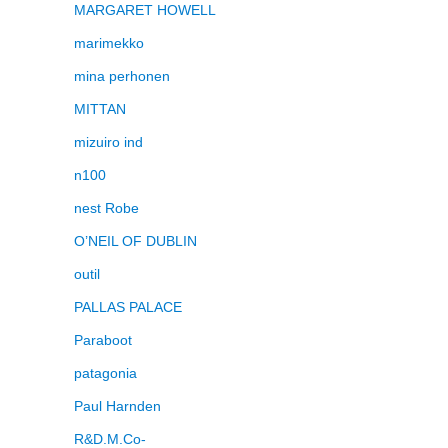
MARGARET HOWELL
marimekko
mina perhonen
MITTAN
mizuiro ind
n100
nest Robe
O’NEIL OF DUBLIN
outil
PALLAS PALACE
Paraboot
patagonia
Paul Harnden
R&D.M.Co-