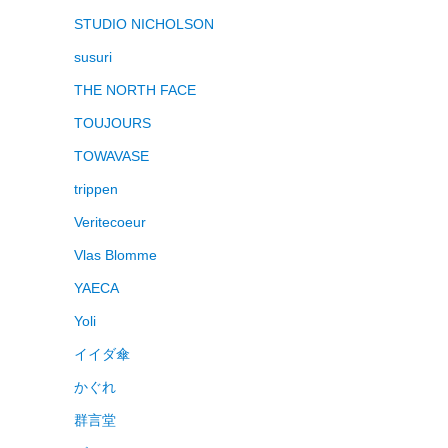
STUDIO NICHOLSON
susuri
THE NORTH FACE
TOUJOURS
TOWAVASE
trippen
Veritecoeur
Vlas Blomme
YAECA
Yoli
イイダ傘
かぐれ
群言堂