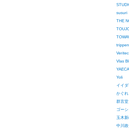
STUDI
susuri
THE N
TOUJ
TOWA
trippen
Verite
Vlas 
YAEC
Yoli
イイダ
かぐれ
群言堂
ゴーシ
玉木新雌/
中川政