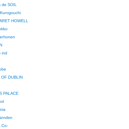
 de SOIL
Kurogouchi
ARET HOWELL
ekko
perhonen
N
 ind
obe
L OF DUBLIN
S PALACE
ot
nia
arnden
.Co-