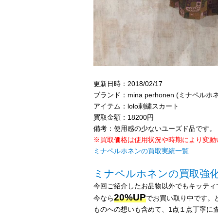
更新日時：2018/02/17
ブランド：mina perhonen (ミナペルホ
アイテム：lolo刺繍スカート
買取金額：18200円
備考：使用感の少ないユーズド品です。
※買取価格は使用状況や時期により変動
ミナペルホネンの買取実績一覧
ミナペルホネンの買取強
今回ご紹介したお品物以外でもキッティ
20%UP
今なら
でお買い取り中です。
ものへの想いも含めて、1点１点丁寧に