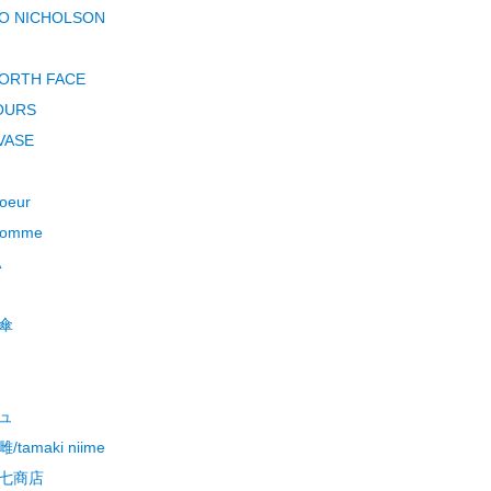
O NICHOLSON
ORTH FACE
OURS
VASE
coeur
Blomme
A
傘
ュ
tamaki niime
七商店