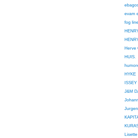
ebago
evam 
fog lin
HENRY
HENRY
Herve 
HUIS.
humor
HYKE
ISSEY
J&M D
Johann
Jurgen
KAPIT
KURAS
Lisette