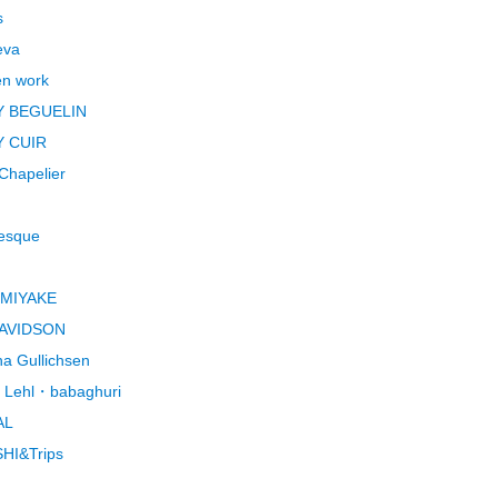
s
eva
en work
 BEGUELIN
 CUIR
Chapelier
esque
 MIYAKE
AVIDSON
a Gullichsen
 Lehl・babaghuri
AL
HI&Trips