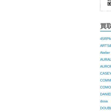
買
45RP
ARTS
Atelier
AURA
AURO
CASEY
COMM
COMO
DANIE
dosa
DOUB