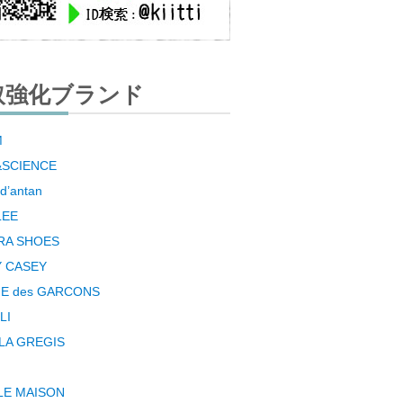
取強化ブランド
M
&SCIENCE
 d’antan
LEE
RA SHOES
 CASEY
E des GARCONS
LI
LA GREGIS
LE MAISON