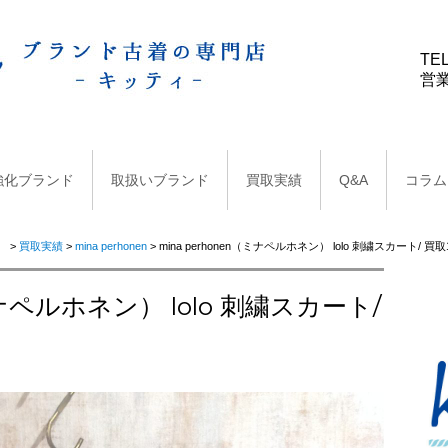
TEL
営業
強化ブランド
取扱いブランド
買取実績
Q&A
コラム
）
>
買取実績
>
mina perhonen
>
mina perhonen（ミナペルホネン） lolo 刺繍スカート/ 買取
ミナペルホネン） lolo 刺繍スカート/