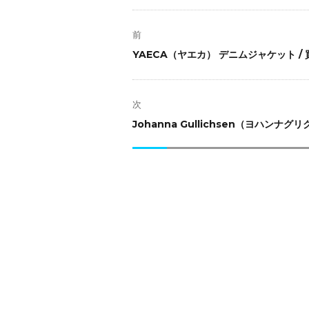
投
稿
前
ナ
前
YAECA（ヤエカ） デニムジャケット / 
ビ
の
ゲ
投
ー
稿:
次
シ
次
Johanna Gullichsen（ヨハンナグリク
ョ
の
ン
投
稿: