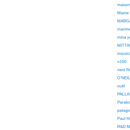
maison
Mame 
MARG
marim
mina 
MITTA
mizuiro
n100
nest R
O’NEI
outil
PALLA
Parabo
patago
Paul H
R&D.M