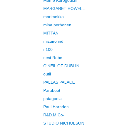
Mame Kurogouchi
MARGARET HOWELL
marimekko
mina perhonen
MITTAN
mizuiro ind
n100
nest Robe
O’NEIL OF DUBLIN
outil
PALLAS PALACE
Paraboot
patagonia
Paul Harnden
R&D.M.Co-
STUDIO NICHOLSON