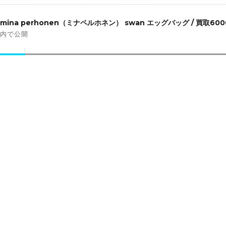
投
稿
mina perhonen（ミナペルホネン） swan エッグバッグ / 買取60
ナ
内で公開
ビ
ゲ
ー
シ
ョ
ン