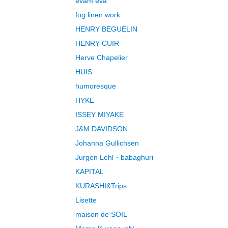
evam eva
fog linen work
HENRY BEGUELIN
HENRY CUIR
Herve Chapelier
HUIS.
humoresque
HYKE
ISSEY MIYAKE
J&M DAVIDSON
Johanna Gullichsen
Jurgen Lehl・babaghuri
KAPITAL
KURASHI&Trips
Lisette
maison de SOIL