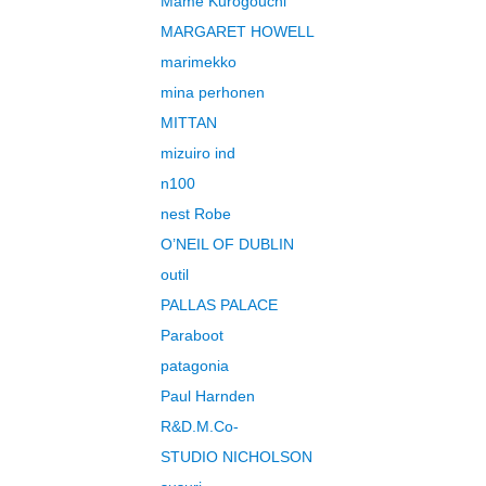
Mame Kurogouchi
MARGARET HOWELL
marimekko
mina perhonen
MITTAN
mizuiro ind
n100
nest Robe
O’NEIL OF DUBLIN
outil
PALLAS PALACE
Paraboot
patagonia
Paul Harnden
R&D.M.Co-
STUDIO NICHOLSON