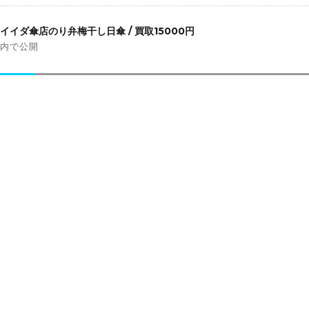
投
稿
イイダ傘店のり弁梅干し日傘 / 買取15000円
ナ
内で公開
ビ
ゲ
ー
シ
ョ
ン