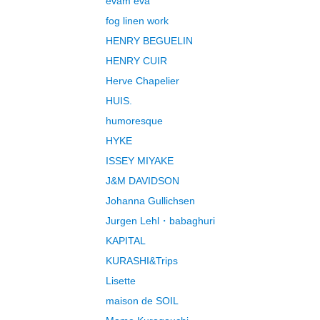
evam eva
fog linen work
HENRY BEGUELIN
HENRY CUIR
Herve Chapelier
HUIS.
humoresque
HYKE
ISSEY MIYAKE
J&M DAVIDSON
Johanna Gullichsen
Jurgen Lehl・babaghuri
KAPITAL
KURASHI&Trips
Lisette
maison de SOIL