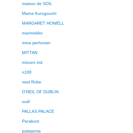
maison de SOIL
Mame Kurogouchi
MARGARET HOWELL
marimekko
mina perhonen
MITTAN
mizuiro ind
n100
nest Robe
O’NEIL OF DUBLIN
outil
PALLAS PALACE
Paraboot
patagonia