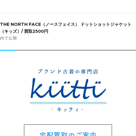
投
稿
THE NORTH FACE（ノースフェイス） ドットショットジャケット
ナ
（キッズ）/ 買取2500円
ビ
内で公開
ゲ
ー
シ
ョ
ン