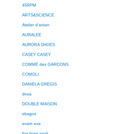
45RPM
ARTS&SCIENCE
Atelier d’antan
AURALEE
AURORA SHOES
CASEY CASEY
COMME des GARCONS
COMOLI
DANIELA GREGIS
dosa
DOUBLE MAISON
ebagos
evam eva
fog linen work