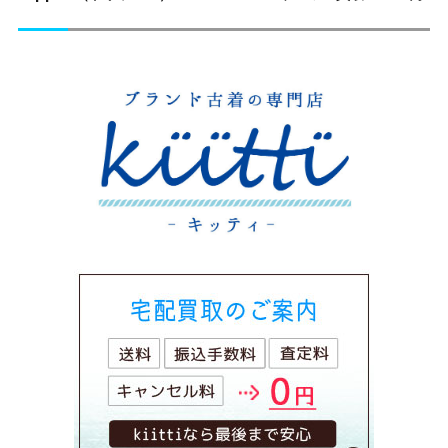
ョ
の
ン
投
稿: