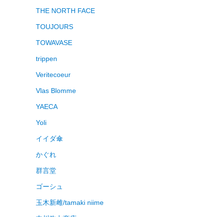
THE NORTH FACE
TOUJOURS
TOWAVASE
trippen
Veritecoeur
Vlas Blomme
YAECA
Yoli
イイダ傘
かぐれ
群言堂
ゴーシュ
玉木新雌/tamaki niime