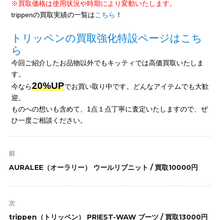
※買取価格は使用状況や時期により変動いたします。
trippenの買取実績の一覧は
こちら
！
トリッペンの買取強化特設ページはこち
ら
今回ご紹介したお品物以外でもキッティでは高価買取いたしま
す。
20%UP
今なら
でお買い取り中です。どんなアイテムでも大歓
迎。
ものへの想いも含めて、1点１点丁寧に査定いたしますので、ぜ
ひ一度ご相談ください。
投
稿
前
ナ
前
AURALEE（オーラリー） ウールリブニット / 買取10000円
ビ
の
ゲ
投
ー
稿:
次
シ
次
trippen（トリッペン） PRIEST-WAW ブーツ / 買取13000円