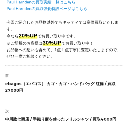
Paul Harndenの買取実績一覧はこちら
Paul Harndenの買取強化特設ページはこちら
今回ご紹介したお品物以外でもキッティでは高価買取いたしま
す。
20%UP
今なら
でお買い取り中です。
30%UP
※ご新規のお客様は
でお買い取り中！
お品物への想いも含めて、1点１点丁寧に査定いたしますので、
ぜひ一度ご相談ください。
投
稿
前
ナ
前
ebagos（エバゴス） カゴ・カゴ・ハンドバッグ 紅籐 / 買取
ビ
の
27000円
ゲ
投
ー
稿:
シ
次
ョ
次
中川政七商店 / 手織り麻を使ったフリルシャツ / 買取4000円
ン
の