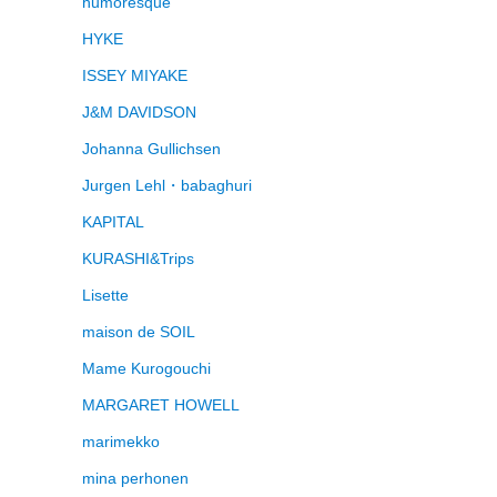
humoresque
HYKE
ISSEY MIYAKE
J&M DAVIDSON
Johanna Gullichsen
Jurgen Lehl・babaghuri
KAPITAL
KURASHI&Trips
Lisette
maison de SOIL
Mame Kurogouchi
MARGARET HOWELL
marimekko
mina perhonen