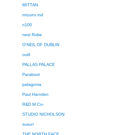
MITTAN
mizuiro ind
n100
nest Robe
O’NEIL OF DUBLIN
outil
PALLAS PALACE
Paraboot
patagonia
Paul Harnden
R&D.M.Co-
STUDIO NICHOLSON
susuri
THE NORTH FACE