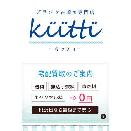
シ
ョ
ン