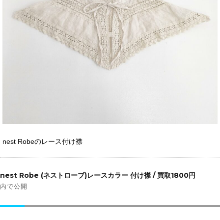
nest Robeのレース付け襟
投
稿
nest Robe (ネストローブ)レースカラー 付け襟 / 買取1800円
ナ
内で公開
ビ
ゲ
ー