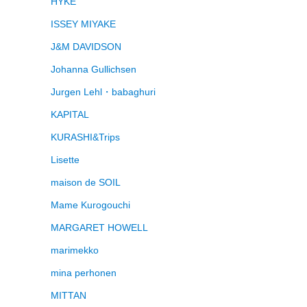
HYKE
ISSEY MIYAKE
J&M DAVIDSON
Johanna Gullichsen
Jurgen Lehl・babaghuri
KAPITAL
KURASHI&Trips
Lisette
maison de SOIL
Mame Kurogouchi
MARGARET HOWELL
marimekko
mina perhonen
MITTAN