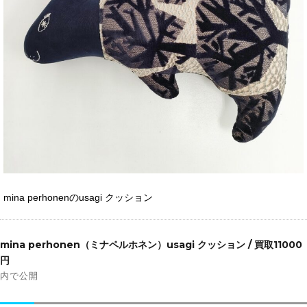
mina perhonenのusagi クッション
投
稿
mina perhonen（ミナペルホネン）usagi クッション / 買取11000
ナ
円
ビ
内で公開
ゲ
ー