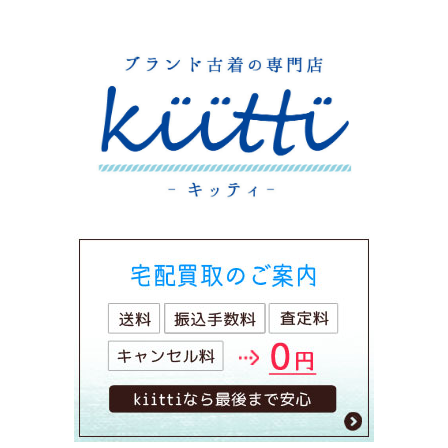
シ
ョ
ン