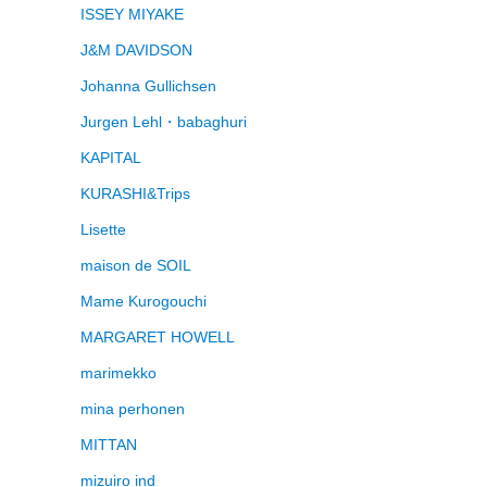
ISSEY MIYAKE
J&M DAVIDSON
Johanna Gullichsen
Jurgen Lehl・babaghuri
KAPITAL
KURASHI&Trips
Lisette
maison de SOIL
Mame Kurogouchi
MARGARET HOWELL
marimekko
mina perhonen
MITTAN
mizuiro ind