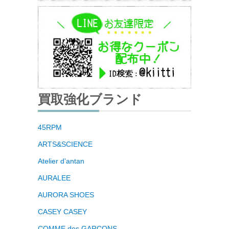
買取強化ブランド
45RPM
ARTS&SCIENCE
Atelier d’antan
AURALEE
AURORA SHOES
CASEY CASEY
COMME des GARCONS