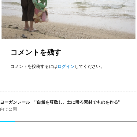
コメントを残す
コメントを投稿するには
ログイン
してください。
投
稿
ヨーガンレール ”自然を尊敬し、土に帰る素材でものを作る”
ナ
内で公開
ビ
ゲ
ー
シ