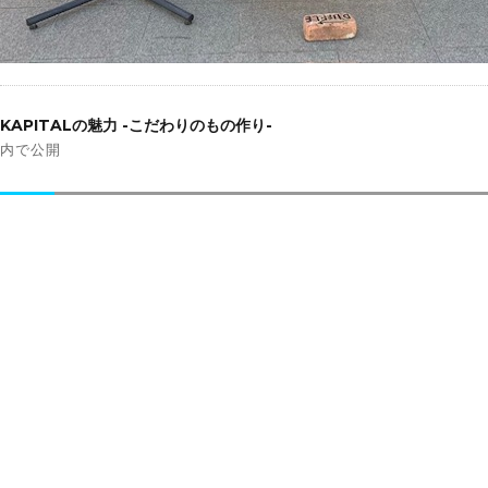
投
稿
KAPITALの魅力 -こだわりのもの作り-
ナ
内で公開
ビ
ゲ
ー
シ
ョ
ン