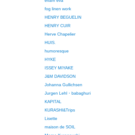
evam eva
fog linen work
HENRY BEGUELIN
HENRY CUIR
Herve Chapelier
HUIS.
humoresque
HYKE
ISSEY MIYAKE
J&M DAVIDSON
Johanna Gullichsen
Jurgen Lehl・babaghuri
KAPITAL
KURASHI&Trips
Lisette
maison de SOIL