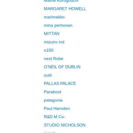
Mame Kurogouchi
MARGARET HOWELL
marimekko
mina perhonen
MITTAN
mizuiro ind
n100
nest Robe
O’NEIL OF DUBLIN
outil
PALLAS PALACE
Paraboot
patagonia
Paul Harnden
R&D.M.Co-
STUDIO NICHOLSON