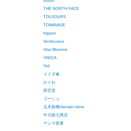
susuri
THE NORTH FACE
TOUJOURS
TOWAVASE
trippen
Veritecoeur
Vlas Blomme
YAECA
Yoli
イイダ傘
かぐれ
群言堂
ゴーシュ
玉木新雌/tamaki niime
中川政七商店
ヤンマ産業