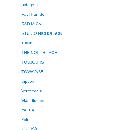
patagonia
Paul Harnden
R&D.M.Co-
STUDIO NICHOLSON
susuri
THE NORTH FACE
TOUJOURS
TOWAVASE
trippen
Veritecoeur
Vlas Blomme
YAECA
Yoli
イイダ傘