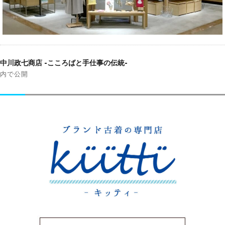
投
稿
中川政七商店 -こころばと手仕事の伝統-
ナ
内で公開
ビ
ゲ
ー
シ
ョ
ン