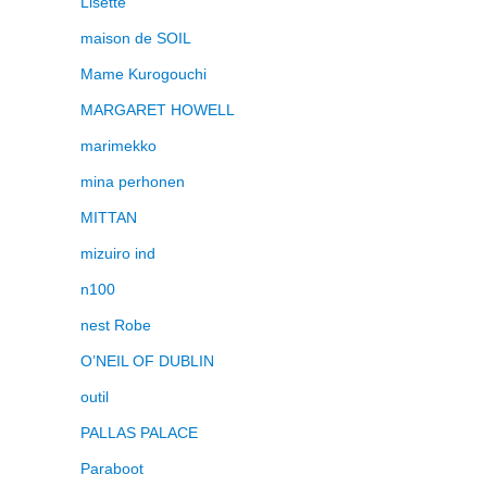
Lisette
maison de SOIL
Mame Kurogouchi
MARGARET HOWELL
marimekko
mina perhonen
MITTAN
mizuiro ind
n100
nest Robe
O’NEIL OF DUBLIN
outil
PALLAS PALACE
Paraboot