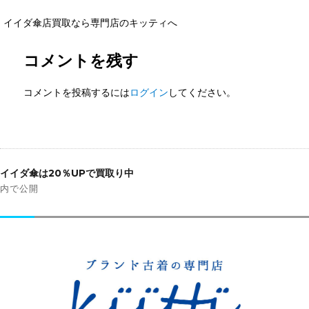
イイダ傘店買取なら専門店のキッティへ
コメントを残す
コメントを投稿するには
ログイン
してください。
投
稿
イイダ傘は20％UPで買取り中
ナ
内で公開
ビ
ゲ
ー
シ
ョ
ン