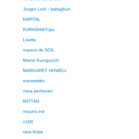
Jurgen Lehl・babaghuri
KAPITAL
KURASHI&Trips
Lisette
maison de SOIL
Mame Kurogouchi
MARGARET HOWELL
marimekko
mina perhonen
MITTAN
mizuiro ind
n100
nest Robe