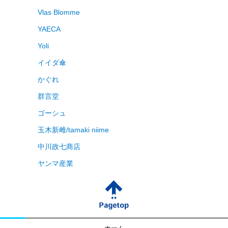
Vlas Blomme
YAECA
Yoli
イイダ傘
かぐれ
群言堂
ゴーシュ
玉木新雌/tamaki niime
中川政七商店
ヤンマ産業