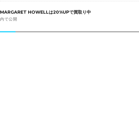
投
稿
MARGARET HOWELLは20%UPで買取り中
ナ
内で公開
ビ
ゲ
ー
シ
ョ
ン