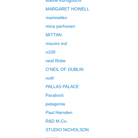
Mame Kurogouchi
MARGARET HOWELL
marimekko
mina perhonen
MITTAN
mizuiro ind
n100
nest Robe
O’NEIL OF DUBLIN
outil
PALLAS PALACE
Paraboot
patagonia
Paul Harnden
R&D.M.Co-
STUDIO NICHOLSON