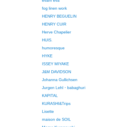
evam eva
fog linen work
HENRY BEGUELIN
HENRY CUIR
Herve Chapelier
HUIS.
humoresque
HYKE
ISSEY MIYAKE
J&M DAVIDSON
Johanna Gullichsen
Jurgen Lehl・babaghuri
KAPITAL
KURASHI&Trips
Lisette
maison de SOIL