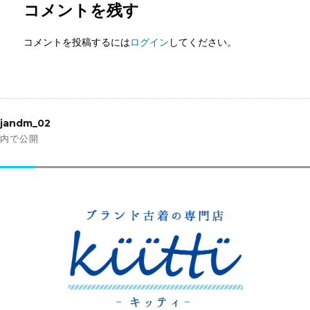
コメントを残す
コメントを投稿するには
ログイン
してください。
投
稿
jandm_02
ナ
内で公開
ビ
ゲ
ー
シ
ョ
ン