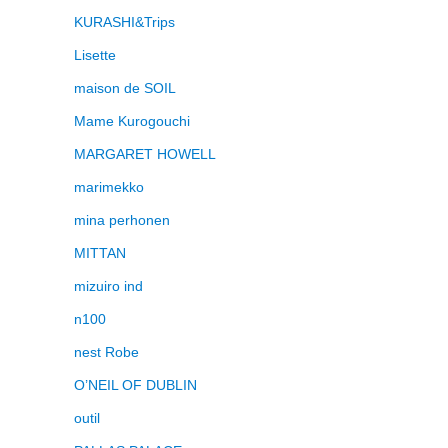
KURASHI&Trips
Lisette
maison de SOIL
Mame Kurogouchi
MARGARET HOWELL
marimekko
mina perhonen
MITTAN
mizuiro ind
n100
nest Robe
O’NEIL OF DUBLIN
outil