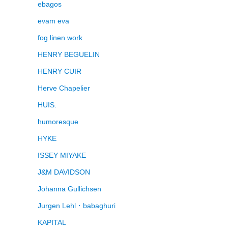
ebagos
evam eva
fog linen work
HENRY BEGUELIN
HENRY CUIR
Herve Chapelier
HUIS.
humoresque
HYKE
ISSEY MIYAKE
J&M DAVIDSON
Johanna Gullichsen
Jurgen Lehl・babaghuri
KAPITAL