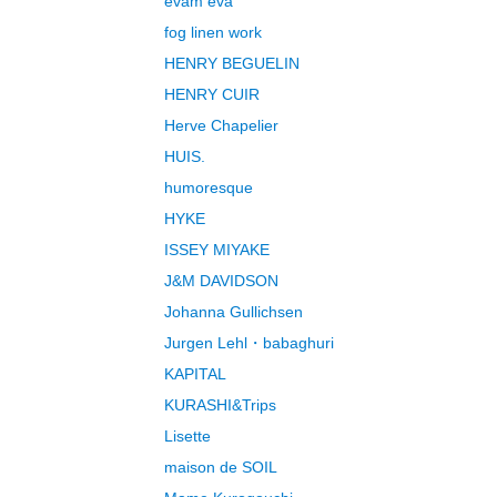
evam eva
fog linen work
HENRY BEGUELIN
HENRY CUIR
Herve Chapelier
HUIS.
humoresque
HYKE
ISSEY MIYAKE
J&M DAVIDSON
Johanna Gullichsen
Jurgen Lehl・babaghuri
KAPITAL
KURASHI&Trips
Lisette
maison de SOIL