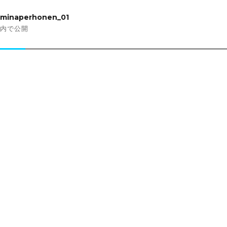
投
稿
minaperhonen_01
ナ
内で公開
ビ
ゲ
ー
シ
ョ
ン