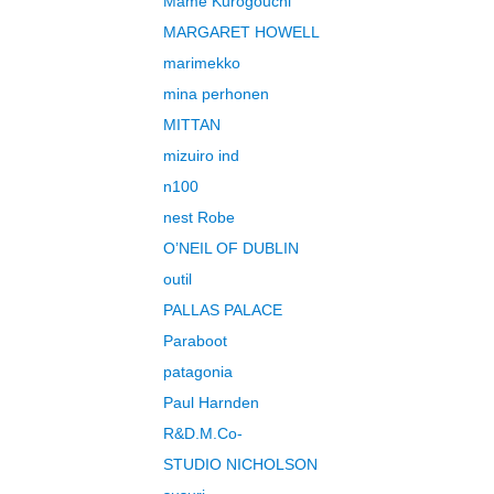
Mame Kurogouchi
MARGARET HOWELL
marimekko
mina perhonen
MITTAN
mizuiro ind
n100
nest Robe
O’NEIL OF DUBLIN
outil
PALLAS PALACE
Paraboot
patagonia
Paul Harnden
R&D.M.Co-
STUDIO NICHOLSON