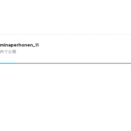
投
稿
minaperhonen_11
ナ
内で公開
ビ
ゲ
ー
シ
ョ
ン