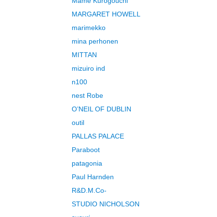
Mame Kurogouchi
MARGARET HOWELL
marimekko
mina perhonen
MITTAN
mizuiro ind
n100
nest Robe
O’NEIL OF DUBLIN
outil
PALLAS PALACE
Paraboot
patagonia
Paul Harnden
R&D.M.Co-
STUDIO NICHOLSON