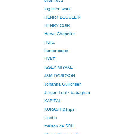
evam eva
fog linen work
HENRY BEGUELIN
HENRY CUIR
Herve Chapelier
HUIS.
humoresque
HYKE
ISSEY MIYAKE
J&M DAVIDSON
Johanna Gullichsen
Jurgen Lehl・babaghuri
KAPITAL
KURASHI&Trips
Lisette
maison de SOIL