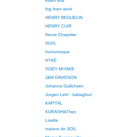
evam eva
fog linen work
HENRY BEGUELIN
HENRY CUIR
Herve Chapelier
HUIS.
humoresque
HYKE
ISSEY MIYAKE
J&M DAVIDSON
Johanna Gullichsen
Jurgen Lehl・babaghuri
KAPITAL
KURASHI&Trips
Lisette
maison de SOIL