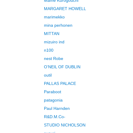
Mame Kurogouchi
MARGARET HOWELL
marimekko
mina perhonen
MITTAN
mizuiro ind
n100
nest Robe
O’NEIL OF DUBLIN
outil
PALLAS PALACE
Paraboot
patagonia
Paul Harnden
R&D.M.Co-
STUDIO NICHOLSON