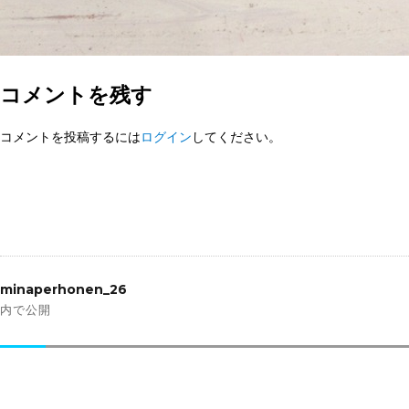
コメントを残す
コメントを投稿するには
ログイン
してください。
投
稿
minaperhonen_26
ナ
内で公開
ビ
ゲ
ー
シ