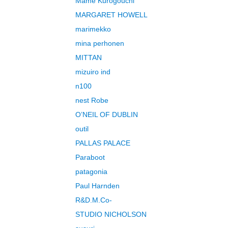
Mame Kurogouchi
MARGARET HOWELL
marimekko
mina perhonen
MITTAN
mizuiro ind
n100
nest Robe
O’NEIL OF DUBLIN
outil
PALLAS PALACE
Paraboot
patagonia
Paul Harnden
R&D.M.Co-
STUDIO NICHOLSON