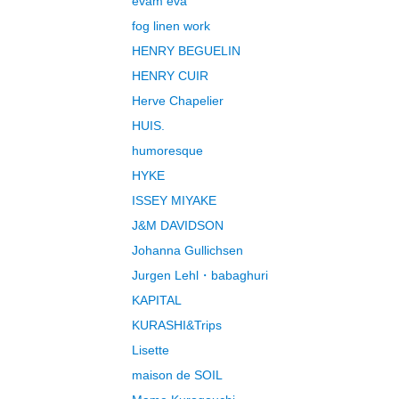
evam eva
fog linen work
HENRY BEGUELIN
HENRY CUIR
Herve Chapelier
HUIS.
humoresque
HYKE
ISSEY MIYAKE
J&M DAVIDSON
Johanna Gullichsen
Jurgen Lehl・babaghuri
KAPITAL
KURASHI&Trips
Lisette
maison de SOIL