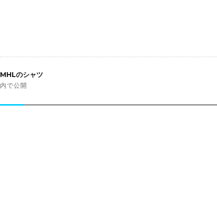
投
稿
MHLのシャツ
ナ
内で公開
ビ
ゲ
ー
シ
ョ
ン