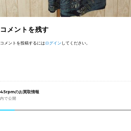
コメントを残す
コメントを投稿するには
ログイン
してください。
投
稿
45rpmのお買取情報
ナ
内で公開
ビ
ゲ
ー
シ