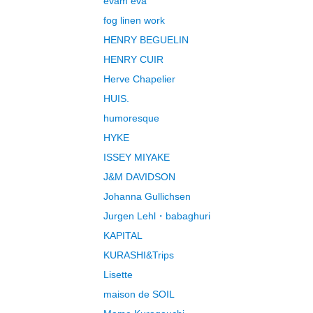
evam eva
fog linen work
HENRY BEGUELIN
HENRY CUIR
Herve Chapelier
HUIS.
humoresque
HYKE
ISSEY MIYAKE
J&M DAVIDSON
Johanna Gullichsen
Jurgen Lehl・babaghuri
KAPITAL
KURASHI&Trips
Lisette
maison de SOIL