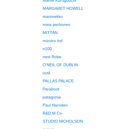
Mame Kurogouchi
MARGARET HOWELL
marimekko
mina perhonen
MITTAN
mizuiro ind
n100
nest Robe
O’NEIL OF DUBLIN
outil
PALLAS PALACE
Paraboot
patagonia
Paul Harnden
R&D.M.Co-
STUDIO NICHOLSON