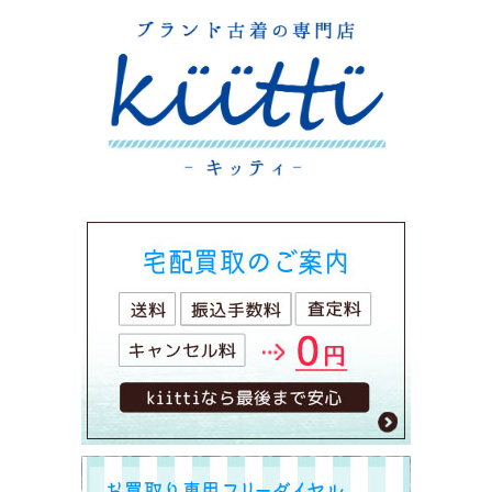
シ
ョ
ン