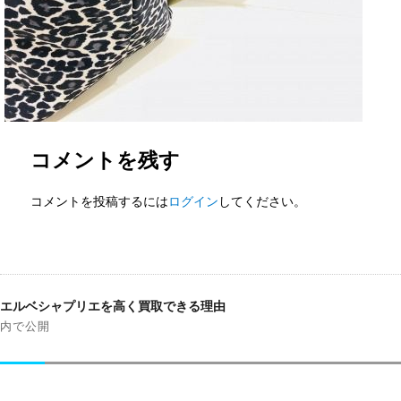
コメントを残す
コメントを投稿するには
ログイン
してください。
投
稿
エルベシャプリエを高く買取できる理由
ナ
内で公開
ビ
ゲ
ー