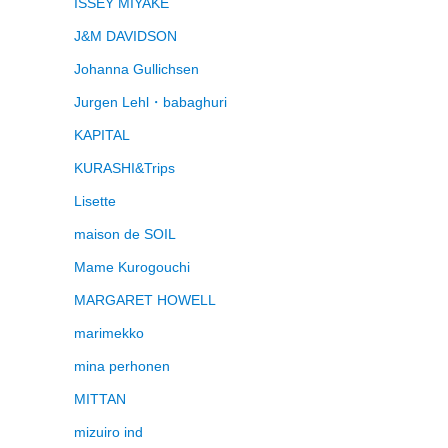
ISSEY MIYAKE
J&M DAVIDSON
Johanna Gullichsen
Jurgen Lehl・babaghuri
KAPITAL
KURASHI&Trips
Lisette
maison de SOIL
Mame Kurogouchi
MARGARET HOWELL
marimekko
mina perhonen
MITTAN
mizuiro ind