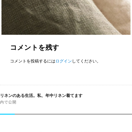
コメントを残す
コメントを投稿するには
ログイン
してください。
投
稿
リネンのある生活。私、年中リネン着てます
ナ
内で公開
ビ
ゲ
ー
シ