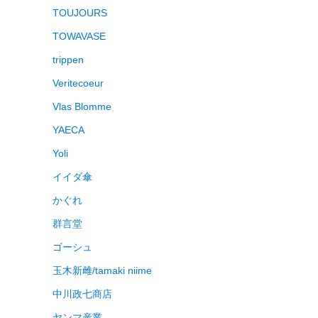
TOUJOURS
TOWAVASE
trippen
Veritecoeur
Vlas Blomme
YAECA
Yoli
イイダ傘
かぐれ
群言堂
ゴーシュ
玉木新雌/tamaki niime
中川政七商店
ヤンマ産業