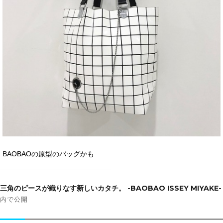
BAOBAOの原型のバッグかも
投
稿
三角のピースが織りなす新しいカタチ。 -BAOBAO ISSEY MIYAKE-
ナ
内で公開
ビ
ゲ