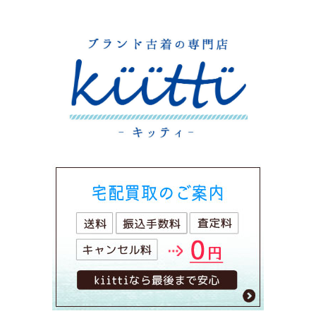
ー
シ
ョ
ン