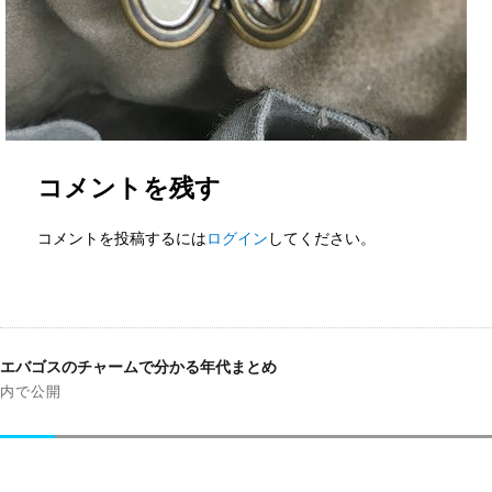
コメントを残す
コメントを投稿するには
ログイン
してください。
投
稿
エバゴスのチャームで分かる年代まとめ
ナ
内で公開
ビ
ゲ
ー
シ