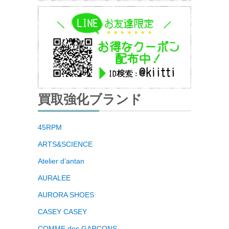
買取強化ブランド
45RPM
ARTS&SCIENCE
Atelier d’antan
AURALEE
AURORA SHOES
CASEY CASEY
COMME des GARCONS