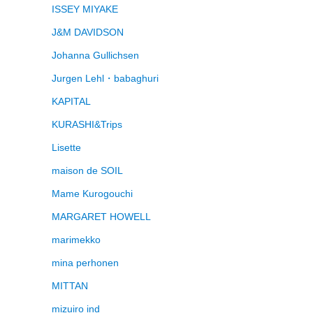
ISSEY MIYAKE
J&M DAVIDSON
Johanna Gullichsen
Jurgen Lehl・babaghuri
KAPITAL
KURASHI&Trips
Lisette
maison de SOIL
Mame Kurogouchi
MARGARET HOWELL
marimekko
mina perhonen
MITTAN
mizuiro ind