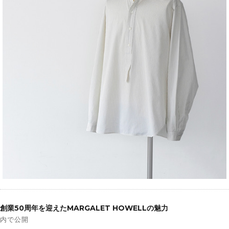
投
稿
創業50周年を迎えたMARGALET HOWELLの魅力
ナ
内で公開