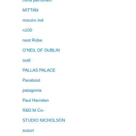
mina perhonen
MITTAN
mizuiro ind
n100
nest Robe
O’NEIL OF DUBLIN
outil
PALLAS PALACE
Paraboot
patagonia
Paul Harnden
R&D.M.Co-
STUDIO NICHOLSON
susuri