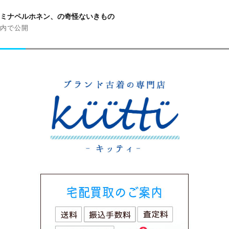
投
稿
ミナペルホネン、の奇怪ないきもの
ナ
内で公開
ビ
ゲ
ー
シ
ョ
ン