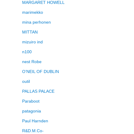
MARGARET HOWELL
marimekko
mina perhonen
MITTAN
mizuiro ind
n100
nest Robe
O’NEIL OF DUBLIN
outil
PALLAS PALACE
Paraboot
patagonia
Paul Harnden
R&D.M.Co-