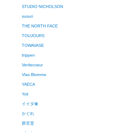
STUDIO NICHOLSON
susuri
THE NORTH FACE
TOUJOURS
TOWAVASE
trippen
Veritecoeur
Vlas Blomme
YAECA
Yoli
イイダ傘
かぐれ
群言堂