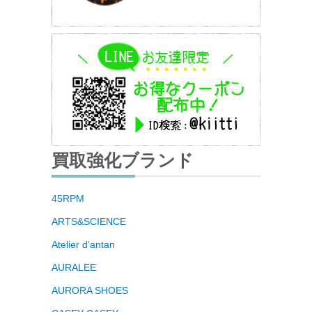
買取強化ブランド
45RPM
ARTS&SCIENCE
Atelier d’antan
AURALEE
AURORA SHOES