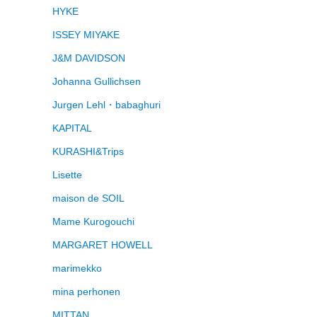
HYKE
ISSEY MIYAKE
J&M DAVIDSON
Johanna Gullichsen
Jurgen Lehl・babaghuri
KAPITAL
KURASHI&Trips
Lisette
maison de SOIL
Mame Kurogouchi
MARGARET HOWELL
marimekko
mina perhonen
MITTAN