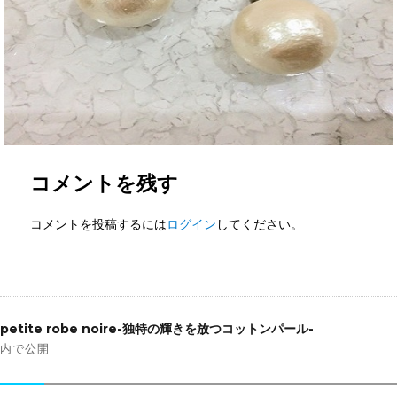
コメントを残す
コメントを投稿するには
ログイン
してください。
投
稿
petite robe noire-独特の輝きを放つコットンパール-
ナ
内で公開
ビ
ゲ