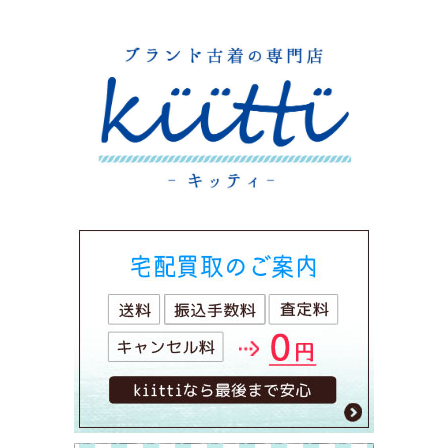
ー
シ
ョ
ン