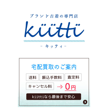
ー
シ
ョ
ン