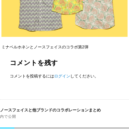
ミナペルホネンとノースフェイスのコラボ第2弾
コメントを残す
コメントを投稿するには
ログイン
してください。
投
稿
ノースフェイスと他ブランドのコラボレーションまとめ
ナ
内で公開
ビ
ゲ