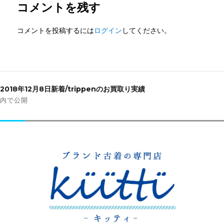
コメントを残す
コメントを投稿するには
ログイン
してください。
投
稿
2018年12月8日新着/trippenのお買取り実績
ナ
内で公開
ビ
ゲ
ー
シ
ョ
ン