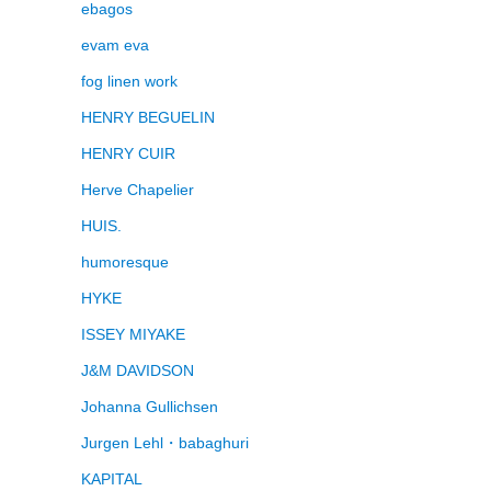
ebagos
evam eva
fog linen work
HENRY BEGUELIN
HENRY CUIR
Herve Chapelier
HUIS.
humoresque
HYKE
ISSEY MIYAKE
J&M DAVIDSON
Johanna Gullichsen
Jurgen Lehl・babaghuri
KAPITAL