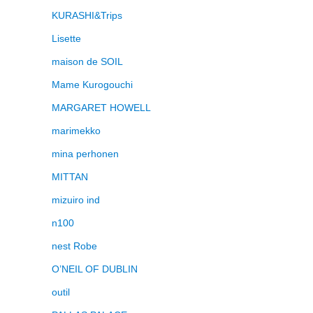
KURASHI&Trips
Lisette
maison de SOIL
Mame Kurogouchi
MARGARET HOWELL
marimekko
mina perhonen
MITTAN
mizuiro ind
n100
nest Robe
O’NEIL OF DUBLIN
outil