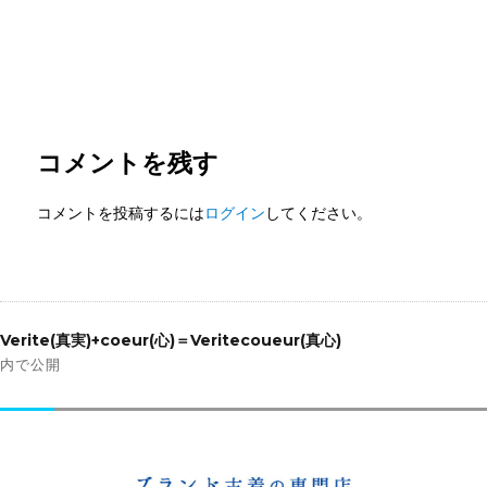
コメントを残す
コメントを投稿するには
ログイン
してください。
投
稿
Verite(真実)+coeur(心)＝Veritecoueur(真心)
ナ
内で公開
ビ
ゲ
ー
シ