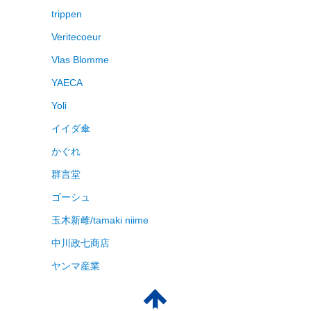
trippen
Veritecoeur
Vlas Blomme
YAECA
Yoli
イイダ傘
かぐれ
群言堂
ゴーシュ
玉木新雌/tamaki niime
中川政七商店
ヤンマ産業